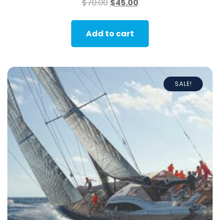
$
70.00
$
45.00
Add to cart
SALE!